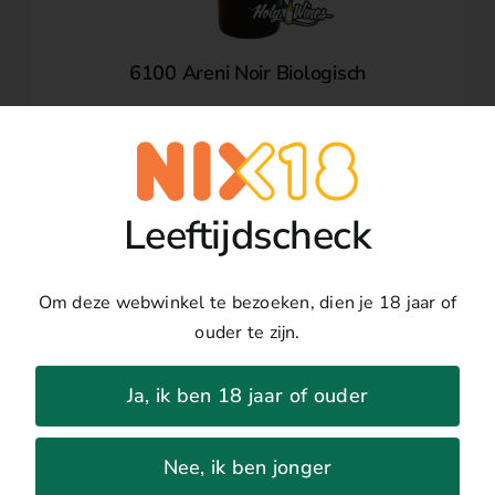
6100 Areni Noir Biologisch
€
21,75
6100
Areni
Leeftijdscheck
Noir
Biologisch
aantal
Om deze webwinkel te bezoeken, dien je 18 jaar of
ouder te zijn.
Ja, ik ben 18 jaar of ouder
Nee, ik ben jonger