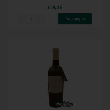
€
9,45
Toevoegen
3
Passo
Biologisch
aantal