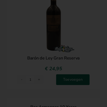
Barón de Ley Gran Reserva
€
24,95
Toevoegen
Barón
de
Ley
Gran
Reserva
Bas Armagnac 10 Years