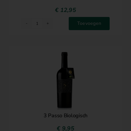
€
12,95
Toevoegen
200
Gallons
Double
Cask
Reserva
aantal
3 Passo Biologisch
€
9,95