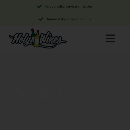
Skip
Persoonlijke service en advies
to
content
Binnen enkele dagen in huis
Togg
Navi
Rode wijn
Witte wijn
Winkel
Rosé wijn
Winkelwagen