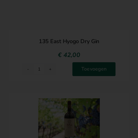
Over ons
135 East Hyogo Dry Gin
€
42,00
Toevoegen
135
East
Hyogo
Dry
Gin
aantal