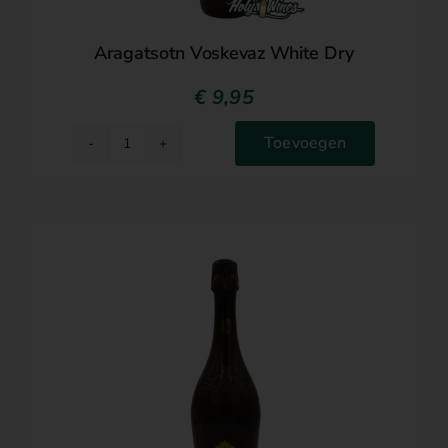
Aragatsotn Voskevaz White Dry
€
9,95
Toevoegen
Aragatsotn
Voskevaz
White
Dry
aantal