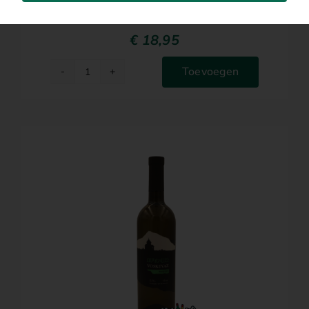
Albarinio Nai
€
18,95
Toevoegen
Albarinio
Nai
aantal