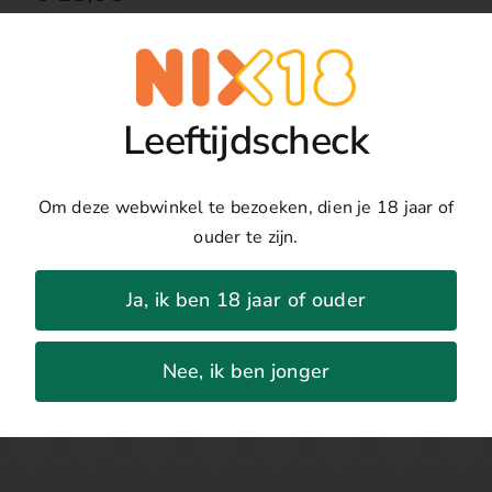
Toevoegen
Albarinio
Nai
Details
Leeftijdscheck
aantal
Land:
Spanje
Regio:
Rias Baixas
Om deze webwinkel te bezoeken, dien je 18 jaar of
Druivenras:
Albariño
ouder te zijn.
Jaar:
2023
Percentage:
12.5%
Ja, ik ben 18 jaar of ouder
Nee, ik ben jonger