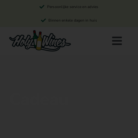
Skip
Persoonlijke service en advies
to
content
Binnen enkele dagen in huis
Togg
Navi
Rode wijn
Witte wijn
Cadeau
Rosé wijn
Winkelwagen