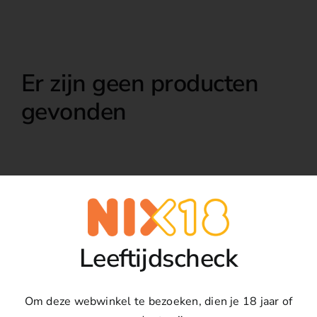
Over ons
Er zijn geen producten
gevonden
Leeftijdscheck
Om deze webwinkel te bezoeken, dien je 18 jaar of