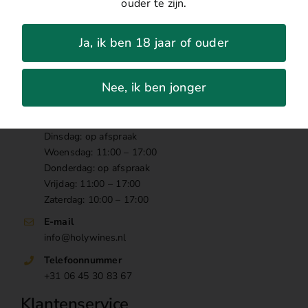
ouder te zijn.
Ja, ik ben 18 jaar of ouder
Contact
Winkeladres
Nee, ik ben jonger
Heuvel 55, Geldrop
Openingstijden
Dinsdag: op afspraak
Woensdag: 11:00 – 17:00
Donderdag: op afspraak
Vrijdag: 11:00 – 17:00
Zaterdag: 10:00 – 17:00
E-mail
info@holywines.nl
Telefoonnummer
+31 06 45 30 83 67
Klantenservice