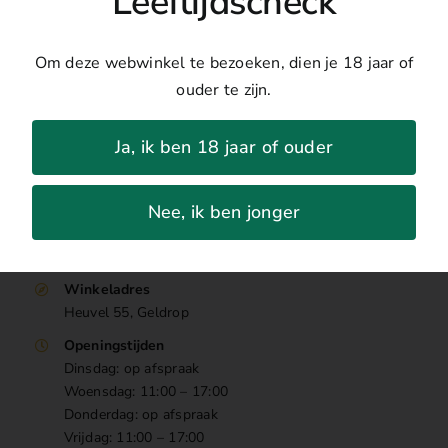
Leeftijdscheck
Percentage:
0%
Om deze webwinkel te bezoeken, dien je 18 jaar of
ouder te zijn.
Ja, ik ben 18 jaar of ouder
Nee, ik ben jonger
Contact
Winkeladres
Heuvel 55, Geldrop
Openingstijden
Dinsdag: op afspraak
Woensdag: 11:00 – 17:00
Donderdag: op afspraak
Vrijdag: 11:00 – 17:00