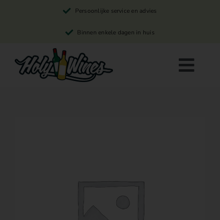
Skip
Persoonlijke service en advies
to
content
Binnen enkele dagen in huis
Togg
Navi
Rode wijn
Witte wijn
Rosé wijn
Winkelwagen