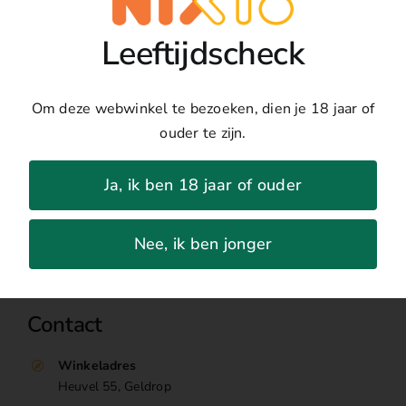
Old
Land:
Japan
700
Regio:
Okinawa
Leeftijdscheck
ml
Druivenras:
Indica Rice
aantal
Jaar:
NVT
Percentage:
40%
Om deze webwinkel te bezoeken, dien je 18 jaar of
ouder te zijn.
Ja, ik ben 18 jaar of ouder
Nee, ik ben jonger
Contact
Winkeladres
Heuvel 55, Geldrop