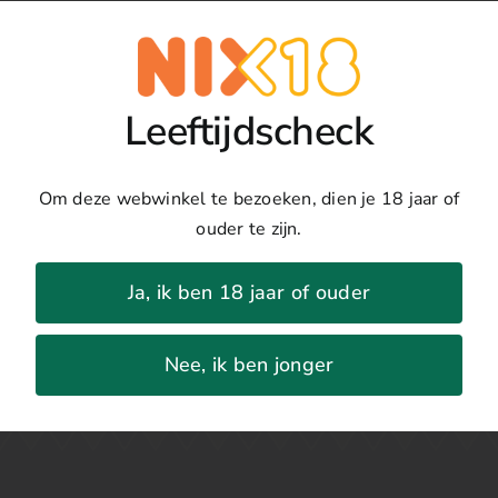
Toevoegen
Pinot
Noir
Details
Tradition
Leeftijdscheck
aantal
Land:
Duitsland
Regio:
De Paltz
Om deze webwinkel te bezoeken, dien je 18 jaar of
Druivenras:
Pinot Noir
ouder te zijn.
Jaar:
2022
Percentage:
13%
Ja, ik ben 18 jaar of ouder
Nee, ik ben jonger