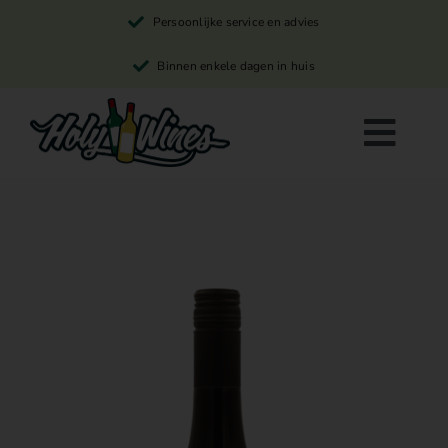
Skip
Persoonlijke service en advies
to
content
Binnen enkele dagen in huis
Togg
Navi
Rode wijn
Witte wijn
Rosé wijn
Winkelwagen