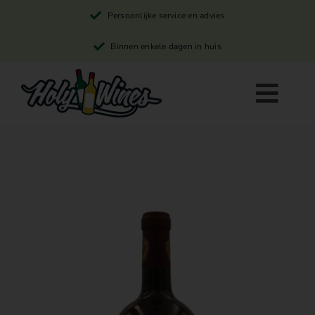
Skip
Persoonlijke service en advies
to
content
Binnen enkele dagen in huis
Togg
Navi
Rode wijn
Witte wijn
Rosé wijn
Winkelwagen