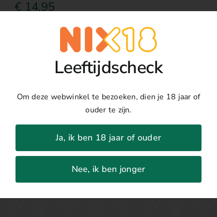
€
14,95
Toevoegen
Paradiso
1954
Details
Leeftijdscheck
Primitivo
1,5
Land:
Italië
L
Regio:
Puglia
Om deze webwinkel te bezoeken, dien je 18 jaar of
aantal
Druivenras:
Primitivo
ouder te zijn.
Jaar:
2022
Percentage:
15%
Ja, ik ben 18 jaar of ouder
Nee, ik ben jonger