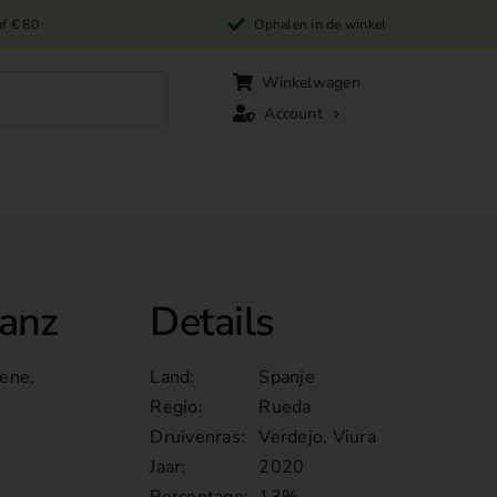
af € 80
Ophalen in de winkel
Winkelwagen
Account
Sanz
Details
oene,
Land:
Spanje
n
Regio:
Rueda
Druivenras:
Verdejo, Viura
Jaar:
2020
Percentage:
13%