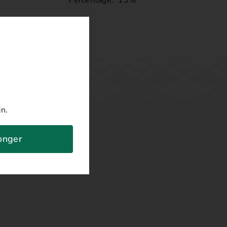
jn.
jonger