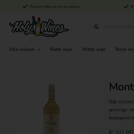
Skip
Persoonlijke service en advies
B
to
content
Search
for:
Alle wijnen
Rode wijn
Witte wijn
Rosé wi
Monte
Rijp stuive
grassige v
bodygevend
€
10,95