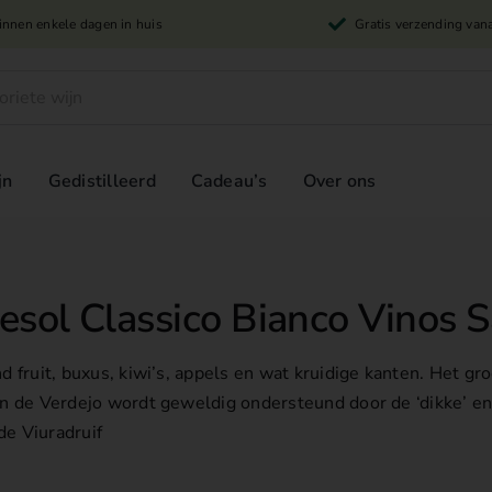
innen enkele dagen in huis
Gratis verzending van
jn
Gedistilleerd
Cadeau’s
Over ons
sol Classico Bianco Vinos 
nd fruit, buxus, kiwi’s, appels en wat kruidige kanten. Het gr
an de Verdejo wordt geweldig ondersteund door de ‘dikke’ e
e Viuradruif