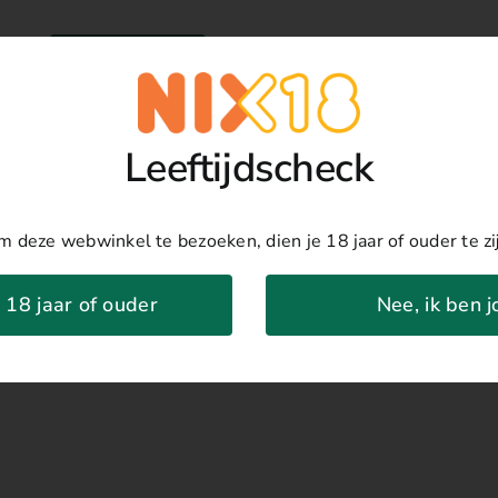
Toevoegen
tesol
ssico
nco
Leeftijdscheck
os
z
al
 deze webwinkel te bezoeken, dien je 18 jaar of ouder te zi
service
Informatie
n 18 jaar of ouder
Nee, ik ben 
 vragen
Algemene voorwaarden
Nix18