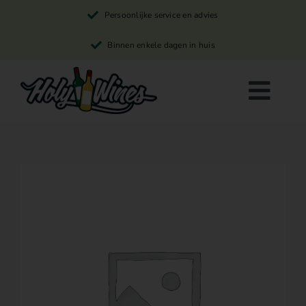
Skip
Persoonlijke service en advies
to
content
Binnen enkele dagen in huis
Togg
Navi
Rode wijn
Witte wijn
Rosé wijn
Winkelwagen