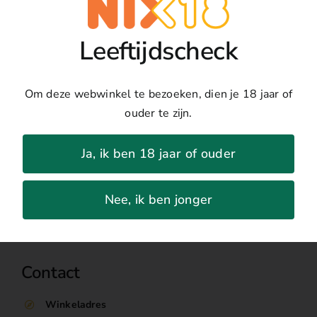
#3
Land:
Verenigd Koninkrijk
Small
Regio:
Londen
Batch
Leeftijdscheck
Druivenras:
Jeneverbessen, Koriander,
aantal
Kardemom, Hop
Jaar:
NVT
Om deze webwinkel te bezoeken, dien je 18 jaar of
Percentage:
37,5%
ouder te zijn.
Ja, ik ben 18 jaar of ouder
Nee, ik ben jonger
Contact
Winkeladres