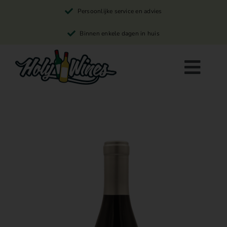
Skip
Persoonlijke service en advies
to
content
Binnen enkele dagen in huis
Togg
Navi
Rode wijn
Witte wijn
Rosé wijn
Winkelwagen