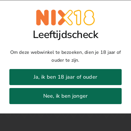
Toevoegen
Fundamental
aantal
Details
Leeftijdscheck
Land:
Verenigde Staten
Regio:
Californie Central Coast
Om deze webwinkel te bezoeken, dien je 18 jaar of
Druivenras:
Pinot Noir
ouder te zijn.
Jaar:
2021
Percentage:
13.7%
Ja, ik ben 18 jaar of ouder
Nee, ik ben jonger