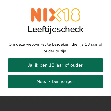
Toevoegen
De
Le
Details
Mur
Leeftijdscheck
Sassella
Land:
Italië
aantal
Regio:
Lombardije
Om deze webwinkel te bezoeken, dien je 18 jaar of
Druivenras:
Nebbiolo
ouder te zijn.
Jaar:
2019
Percentage:
14%
Ja, ik ben 18 jaar of ouder
Nee, ik ben jonger