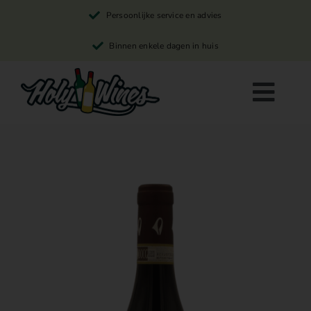
Skip
Persoonlijke service en advies
to
content
Binnen enkele dagen in huis
Togg
Navi
Rode wijn
Witte wijn
Rosé wijn
Winkelwagen