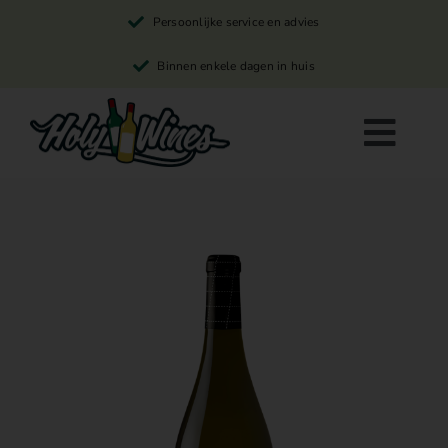
Skip
Persoonlijke service en advies
to
content
Binnen enkele dagen in huis
Togg
Navi
Rode wijn
Witte wijn
Rosé wijn
Winkelwagen