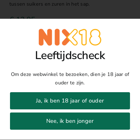
tussen suikers en zuren in het sap.
€
12,95
Toevoegen
Dao
Alvaro
Details
Leeftijdscheck
Castro
Branco
Land:
Portugal
Om deze webwinkel te bezoeken, dien je 18 jaar of
aantal
Regio:
Dao
ouder te zijn.
Druivenras:
Encruzado, Bical & Cerceal,
Malvasia Fina
Ja, ik ben 18 jaar of ouder
Jaar:
2023
Percentage:
12.5%
Nee, ik ben jonger