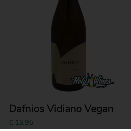
Over ons
Dafnios Vidiano Vegan
€
13,95