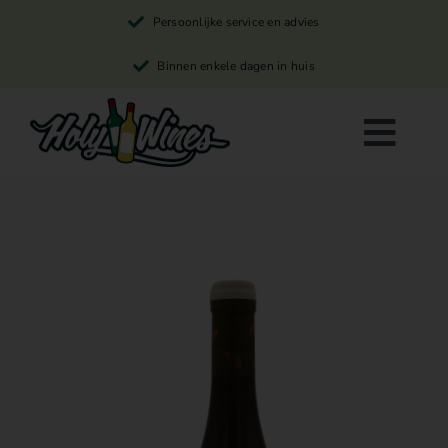
Skip
Persoonlijke service en advies
to
content
Binnen enkele dagen in huis
Togg
Navi
Rode wijn
Witte wijn
Rosé wijn
Winkelwagen