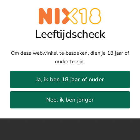
Uitverkocht
Details
Leeftijdscheck
Land:
Griekenland
Regio:
Dafnes
Druivenras:
Vidiano
Om deze webwinkel te bezoeken, dien je 18 jaar of
Jaar:
2022
ouder te zijn.
Percentage:
13%
Ja, ik ben 18 jaar of ouder
Nee, ik ben jonger