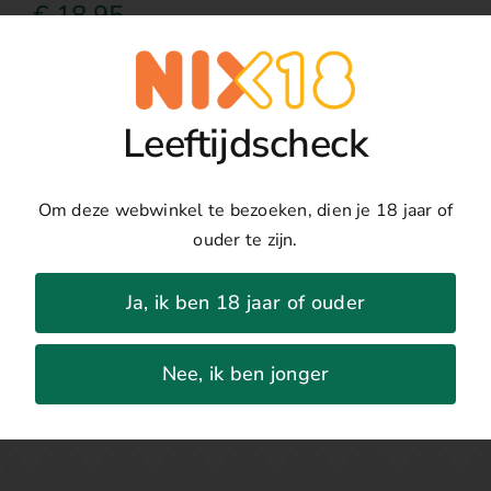
€
18,95
Uitverkocht
Details
Leeftijdscheck
Land:
Chilli
Regio:
Valle de Limari
Om deze webwinkel te bezoeken, dien je 18 jaar of
Druivenras:
Chardonnay
ouder te zijn.
Jaar:
2020
Percentage:
13%
Ja, ik ben 18 jaar of ouder
Nee, ik ben jonger