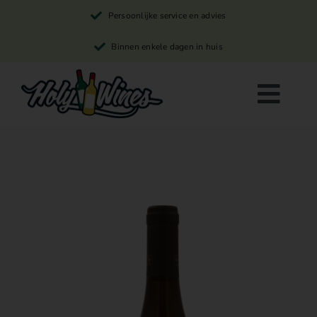
Skip
Persoonlijke service en advies
to
content
Binnen enkele dagen in huis
Togg
Navi
Rode wijn
Witte wijn
Rosé wijn
Winkelwagen