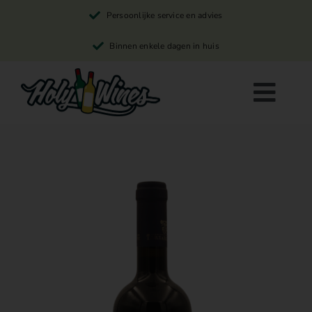
Skip
Persoonlijke service en advies
to
content
Binnen enkele dagen in huis
Togg
Navi
Rode wijn
Witte wijn
Rosé wijn
Winkelwagen