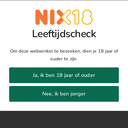
Toevoegen
Cirò
Rosso
Details
Classico
Leeftijdscheck
aantal
Land:
Italië
Regio:
Calabrië
Om deze webwinkel te bezoeken, dien je 18 jaar of
Druivenras:
Gaglioppo
ouder te zijn.
Jaar:
2022
Percentage:
13%
Ja, ik ben 18 jaar of ouder
Nee, ik ben jonger