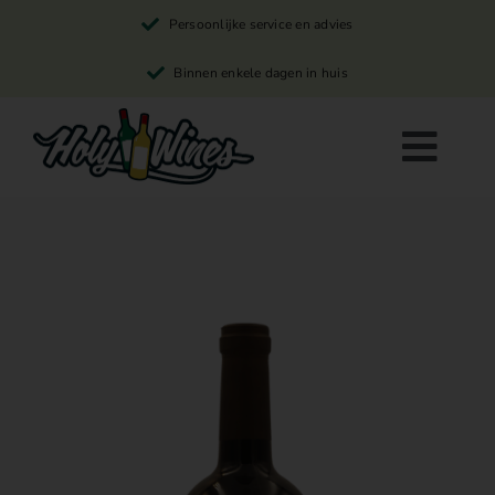
Skip
Persoonlijke service en advies
to
content
Binnen enkele dagen in huis
Togg
Navi
Rode wijn
Witte wijn
Rosé wijn
Winkelwagen