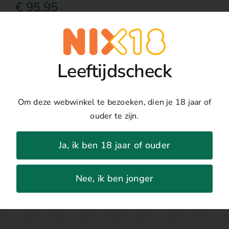
€
95,95
Toevoegen
Cabernet
Sauvignon
Details
Leeftijdscheck
Napa
Valley
Land:
Verenigde Staten
aantal
Regio:
Californië
Om deze webwinkel te bezoeken, dien je 18 jaar of
Druivenras:
Cabernet Sauvignon
ouder te zijn.
Jaar:
2017
Percentage:
14.5%
Ja, ik ben 18 jaar of ouder
Nee, ik ben jonger