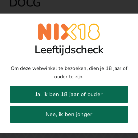
DOCG
€
44,95
Toevoegen
Benito
Leeftijdscheck
Ferrara
Details
Vigna
Quattro
Land:
Italië
Om deze webwinkel te bezoeken, dien je 18 jaar of
Confini
Regio:
Campania
ouder te zijn.
Taurasi
Druivenras:
Aglianico
DOCG
Jaar:
2019
Ja, ik ben 18 jaar of ouder
aantal
Percentage:
14%
Nee, ik ben jonger