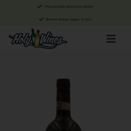
Skip
Persoonlijke service en advies
to
content
Binnen enkele dagen in huis
Togg
Navi
Rode wijn
Witte wijn
Rosé wijn
Winkelwagen