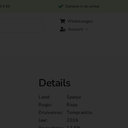
af € 80
Ophalen in de winkel
Winkelwagen
Account
Details
Land:
Spanje
Regio:
Rioja
Druivenras:
Tempranillo
Jaar:
2016
Percentage:
13.5%