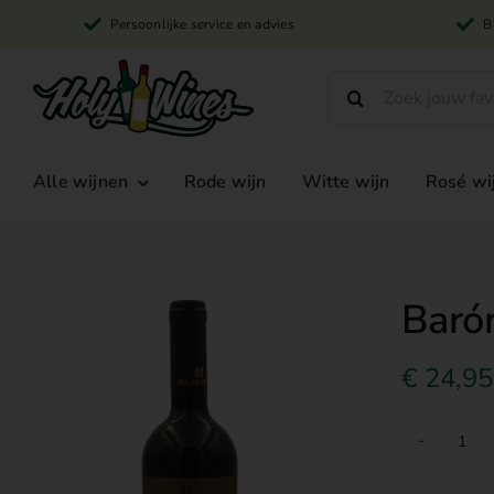
Skip
Persoonlijke service en advies
B
to
content
Search
for:
Alle wijnen
Rode wijn
Witte wijn
Rosé wi
Baró
€
24,95
Bar
de