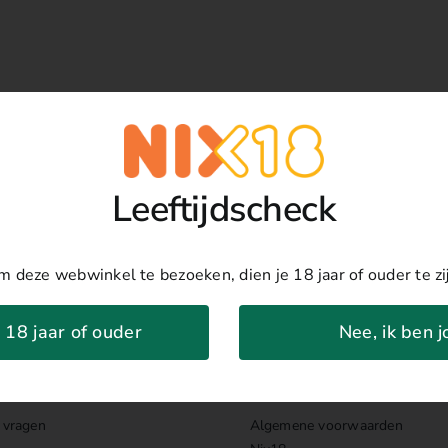
n
erva
al
Leeftijdscheck
 deze webwinkel te bezoeken, dien je 18 jaar of ouder te zi
n 18 jaar of ouder
Nee, ik ben 
service
Informatie
 vragen
Algemene voorwaarden