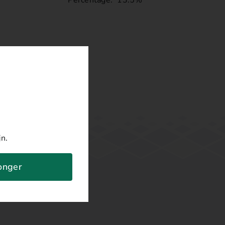
jn.
jonger